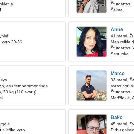
okietija
Štutgartas
i
Šeima
Anne
yniai
41 metai, Ž
o vyro 29-36
Man reikia d
Štutgartas, V
Santuoka
Marco
ulys
33 metai, Š
ymo, esu temperamentinga
Vyras nori s
), 50 kg (110 svarų)
Štutgartas
ai
Medžioklė, 
Bako
rgelė
45 metai, Sv
ris ieško vyro
Dirbu gaisri