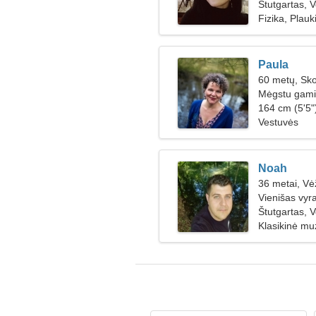
Štutgartas, V
Fizika, Plauk
Paula
60 metų, Sk
Mėgstu gamint
164 cm (5'5")
Vestuvės
Noah
36 metai, Vė
Vienišas vyr
Štutgartas, V
Klasikinė muz