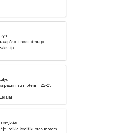
uvys
raugiško fitneso draugo
okietija
aulys
usipažinti su moterimi 22-29
Augalai
arstyklės
nėje, reikia kvalifikuotos moters