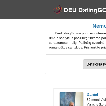
Nemok
DeuDatingGo yra populiari internet
rimtus santykius pasirinkę tinkamą par
surastumėte meilę. Pažinčių svetainė l
romantiškus santykius. Prisijunkite p
Daniel
59 metai, Av
Vyras ieško 