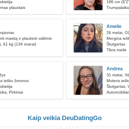
okietija
186 cm (6'2"
imas plaustais
Trumpalaikia
Amelie
orpionas
26 metai, Ož
i maistą ir plaukioti valtimis
Mergina ieš
, 61 kg (134 svarai)
Štutgartas
Tikra meilė
Andrea
žys
31 metai, V
as ieško žmonos
Moteris ieš
okietija
Štutgartas, V
ika, Pirkiniai
Automobiliai
Kaip veikia DeuDatingGo