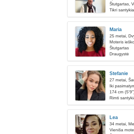
Štutgartas, V
Tikri santykia
Maria
25 metai, Dv
Moteris iešk
Štutgartas
Draugystė
Stefanie
27 metai, Ša
Iki pasimat
moteris
174 cm (5'9"
Rimti santyki
Lea
34 metai, Me
Vieniša mote