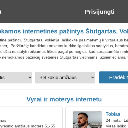
Prisijungti
amos internetinės pažintys Štutgartas, Vok
inė pažinčių Štutgartas, Vokietija. Ieškokite pasimatymų ir virtualaus 
tnerį. Peržiūrėję kandidatų anketas kurkite ilgalaikius santykius, bend
eidžia nustatyti reikiamus filtrus pagal pomėgius, kad surastumėte rimt
rie nemokamos pažinčių svetainės Štutgartas vietiniams, užsieniečiams, 
Vyrai ir moterys internetu
Tobias
inas
24 metai, Li
vyresnio amžiaus moters 51-55
Vyras ieško