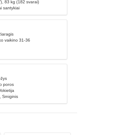
), 83 kg (182 svarai)
i santykiai
iaragis
ko vaikino 31-36
ėžys
ko poros
okietija
, Smiginis