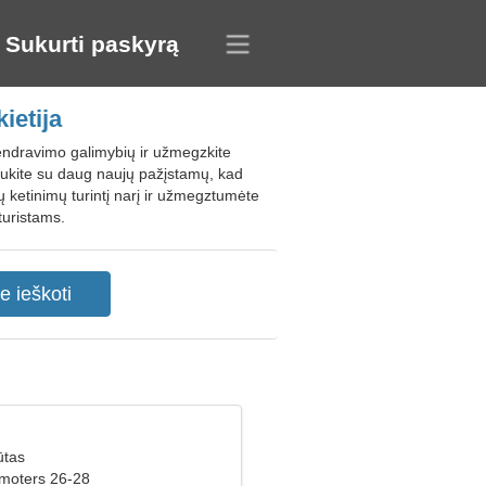
Sukurti paskyrą
ietija
bendravimo galimybių ir užmegzkite
raukite su daug naujų pažįstamų, kad
ų ketinimų turintį narį ir užmegztumėte
turistams.
ūtas
 moters 26-28