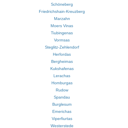
Schöneberg
Friedrichshain-Kreuzberg
Marzahn
Moers Vinas
Tiubingenas
Vormsas
Steglitz-Zehlendorf
Herfordas
Bergheimas
Kukshafenas
Lerachas
Homburgas
Rudow
Spandau
Burglesum
Emerichas
Viperfiurtas
Westerstede