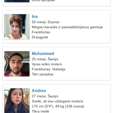
Rimti santykiai
Ina
56 metai, Dvyniai
Mėgstu karaoke ir pasivaikščiojimus gamtoje
Frankfurtas
Draugystė
Muhammed
25 metai, Šaulys
Vyras ieško moters
Frankfurtas, Vokietija
Tikri santykiai
Andrea
27 metai, Šaulys
Sveiki, aš esu uždeganti moteris
175 cm (5'9"), 49 kg (108 svarai)
Tikra meilė