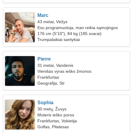
Marc
43 metai, Vėžys
Esu programuotoja, man reikia sąmojingos
moters
176 cm (5'10"), 84 kg (185 svarai)
Trumpalaikiai santykiai
Pierre
31 metai, Vandenis
Vienišas vyras ieško žmonos
Frankfurtas
Geografija, Str
Sophia
30 metų, Žuvys
Moteris ieško poros
Frankfurtas, Vokietija
Golfas, Pilatesas