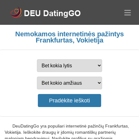
Nemokamos internetinės pažintys
Frankfurtas, Vokietija
DeuDatingGo yra populiari internetinė pažinčių Frankfurtas,
Vokietija. Ieškokite draugų ir įdomių romantiškų partnerių
maloniam bendravimui. Naršykite profilius su gražiomis