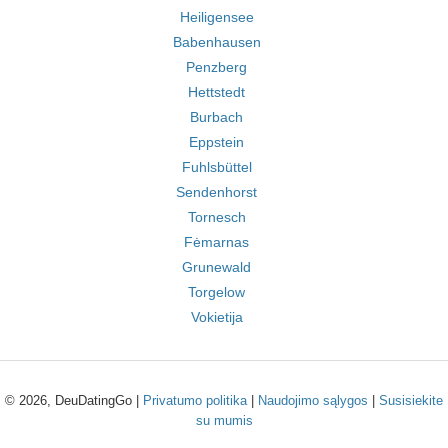
Heiligensee
Babenhausen
Penzberg
Hettstedt
Burbach
Eppstein
Fuhlsbüttel
Sendenhorst
Tornesch
Fėmarnas
Grunewald
Torgelow
Vokietija
© 2026, DeuDatingGo |
Privatumo politika
|
Naudojimo sąlygos
|
Susisiekite
su mumis