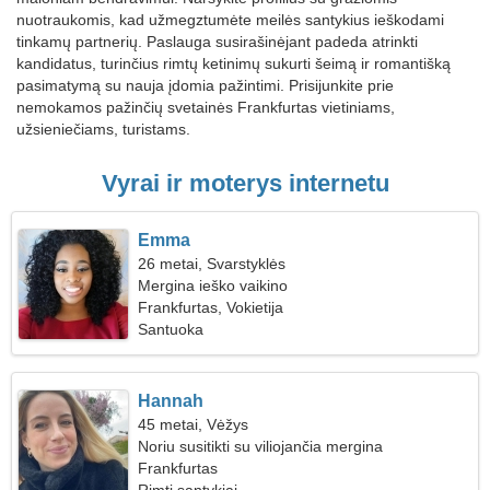
nuotraukomis, kad užmegztumėte meilės santykius ieškodami
tinkamų partnerių. Paslauga susirašinėjant padeda atrinkti
kandidatus, turinčius rimtų ketinimų sukurti šeimą ir romantišką
pasimatymą su nauja įdomia pažintimi. Prisijunkite prie
nemokamos pažinčių svetainės Frankfurtas vietiniams,
užsieniečiams, turistams.
Vyrai ir moterys internetu
Emma
26 metai, Svarstyklės
Mergina ieško vaikino
Frankfurtas, Vokietija
Santuoka
Hannah
45 metai, Vėžys
Noriu susitikti su viliojančia mergina
Frankfurtas