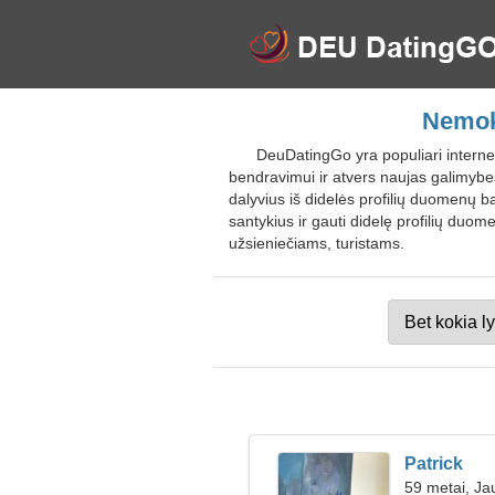
Nemoka
DeuDatingGo yra populiari internet
bendravimui ir atvers naujas galimybes
dalyvius iš didelės profilių duomenų baz
santykius ir gauti didelę profilių duo
užsieniečiams, turistams.
Patrick
59 metai, Jau