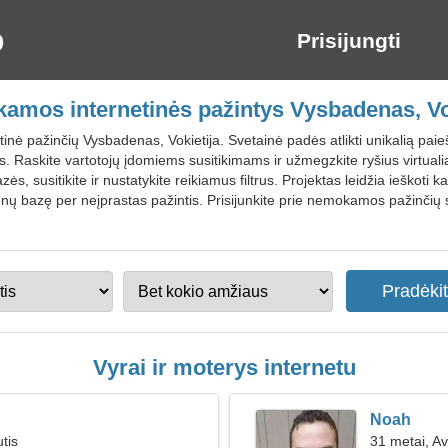
Prisijungti
mos internetinės pažintys Vysbadenas, Vo
inė pažinčių Vysbadenas, Vokietija. Svetainė padės atlikti unikalią paieš
. Raskite vartotojų įdomiems susitikimams ir užmegzkite ryšius virtuali
ės, susitikite ir nustatykite reikiamus filtrus. Projektas leidžia ieškoti
menų bazę per neįprastas pažintis. Prisijunkite prie nemokamos pažinči
Vyrai ir moterys internetu
Noah
tis
31 metai, Av