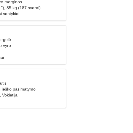
ško merginos
"), 85 kg (187 svarai)
i santykiai
ergelė
o vyro
iai
utis
is ieško pasimatymo
 Vokietija