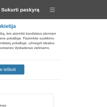
Sukurti paskyrą
kietija
ką, leis atsirinkti kandidatus įdomiam
ame pokalbyje. Pasirinkite susitikimo
 kandidatų pokalbyje, užmegzti idealius
ų svetainės Vysbadenas vietiniams,
inas