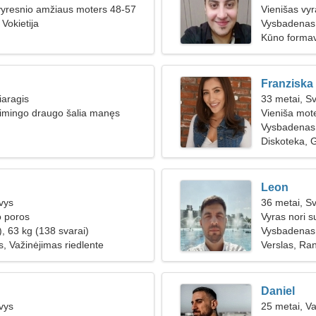
vyresnio amžiaus moters 48-57
Vienišas vy
Vokietija
Vysbadenas
Kūno formav
Franziska
iaragis
33 metai, Sv
aimingo draugo šalia manęs
Vieniša mote
Vysbadenas,
Diskoteka, 
Leon
vys
36 metai, Sv
o poros
Vyras nori s
, 63 kg (138 svarai)
Vysbadenas
, Važinėjimas riedlente
Verslas, Ran
Daniel
vys
25 metai, V