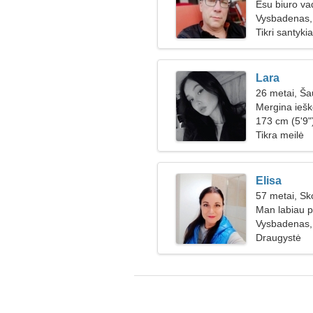
Esu biuro va
Vysbadenas, 
Tikri santykia
Lara
26 metai, Ša
Mergina iešk
173 cm (5'9"
Tikra meilė
Elisa
57 metai, Sk
Man labiau pa
Vysbadenas, 
Draugystė