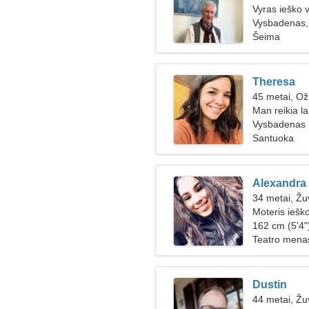
Vyras ieško 
Vysbadenas, 
Šeima
Theresa
45 metai, Ož
Man reikia l
Vysbadenas
Santuoka
Alexandra
34 metai, Žu
Moteris iešk
162 cm (5'4")
Teatro menas
Dustin
44 metai, Žu