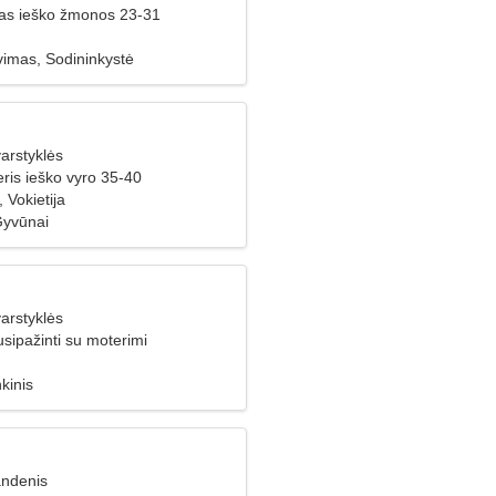
ras ieško žmonos 23-31
imas, Sodininkystė
arstyklės
ris ieško vyro 35-40
 Vokietija
Gyvūnai
arstyklės
usipažinti su moterimi
kinis
andenis