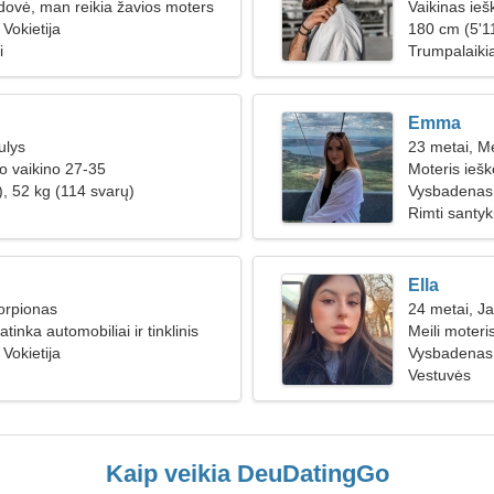
dovė, man reikia žavios moters
Vaikinas ie
Vokietija
180 cm (5'11
i
Trumpalaikia
Emma
ulys
23 metai, M
o vaikino 27-35
Moteris iešk
), 52 kg (114 svarų)
Vysbadenas
Rimti santyk
Ella
orpionas
24 metai, Ja
tinka automobiliai ir tinklinis
Meili moter
Vokietija
Vysbadenas,
Vestuvės
Kaip veikia DeuDatingGo